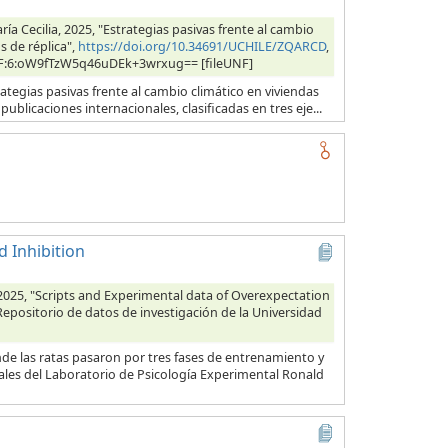
ía Cecilia, 2025, "Estrategias pasivas frente al cambio
s de réplica",
https://doi.org/10.34691/UCHILE/ZQARCD
,
 UNF:6:oW9fTzW5q46uDEk+3wrxug== [fileUNF]
ategias pasivas frente al cambio climático en viviendas
ublicaciones internacionales, clasificadas en tres eje...
 Inhibition
2025, "Scripts and Experimental data of Overexpectation
 Repositorio de datos de investigación de la Universidad
de las ratas pasaron por tres fases de entrenamiento y
les del Laboratorio de Psicología Experimental Ronald