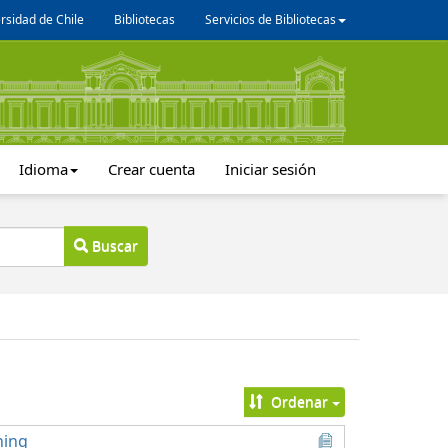
rsidad de Chile
Bibliotecas
Servicios de Bibliotecas
Idioma
Crear cuenta
Iniciar sesión
Buscar
Ordenar
ning