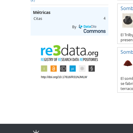
Sombr
Métricas
Citas
4
By
El Tril
present
Somb
El som
se fabr
terraco