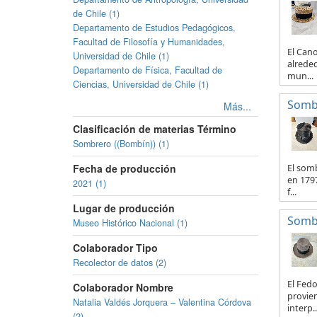
de Chile (1)
Departamento de Estudios Pedagógicos,
Facultad de Filosofía y Humanidades,
El Can
Universidad de Chile (1)
alreded
Departamento de Física, Facultad de
mun...
Ciencias, Universidad de Chile (1)
Somb
Más...
Clasificación de materias Término
Sombrero ((Bombín)) (1)
Fecha de producción
El somb
en 1797
2021 (1)
f...
Lugar de producción
Somb
Museo Histórico Nacional (1)
Colaborador Tipo
Recolector de datos (2)
El Fedo
Colaborador Nombre
provien
Natalia Valdés Jorquera – Valentina Córdova
interp..
(2)