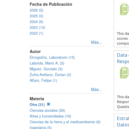
Fecha de Publicación
2026 (2)
2025 (3)
2024 (9)
2023 (13)
2022 (1)
This da
scores
Más...
compos
Autor
Data 
Etnografía, Laboratorio (15)
Respo
Laborda, Mario A. (3)
Miguez, Gonzalo (3)
Zutta-Arellano, Dorian (2)
Alfaro, Felipe (1)
Más...
This da
Materia
Respond
Otra (31)
Questio
Ciencias sociales (26)
Artes y humanidades (16)
Estra
Ciencias de la tierra y el medioambiente (6)
Datos
Ingeniería (5)