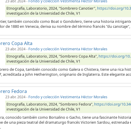
23 abr. 2024
-
Fondo y colección Vestimenta Héctor Morales
Etnografía, Laboratorio, 2024, "Sombrero Canotier",
https://doi.org/1
investigación de la Universidad de Chile, V1
otier, también conocido como Boat o Gondolero, tiene una historia intrigant
or de 1880 en Venecia, deriva su nombre del término francés "du canotaje", 
rero Copa Alta
23 abr. 2024
-
Fondo y colección Vestimenta Héctor Morales
Etnografía, Laboratorio, 2024, "Sombrero Copa Alta",
https://doi.org/1
investigación de la Universidad de Chile, V1
rero de Copa, también conocido como Galera o Chistera, tiene una rica histo
, acreditada a John Hetherington, originario de Inglaterra. Este elegante ac
rero Fedora
23 abr. 2024
-
Fondo y colección Vestimenta Héctor Morales
Etnografía, Laboratorio, 2024, "Sombrero Fedora",
https://doi.org/10.
investigación de la Universidad de Chile, V1
ra, conocido también como Borsalino o Gacho, tiene una fascinante historia 
e de una pieza teatral del dramaturgo francés Victorien Sardou, estrenada en
.