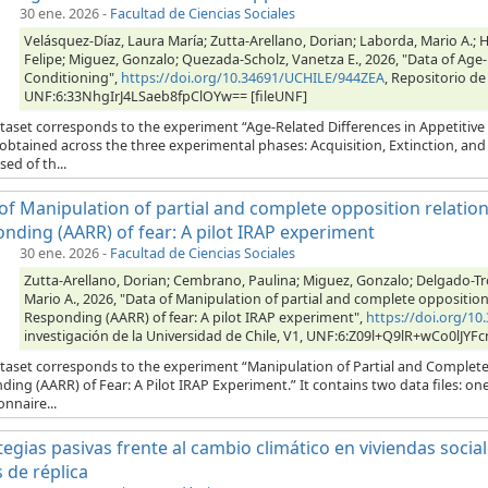
30 ene. 2026
-
Facultad de Ciencias Sociales
Velásquez-Díaz, Laura María; Zutta-Arellano, Dorian; Laborda, Mario A.; H
Felipe; Miguez, Gonzalo; Quezada-Scholz, Vanetza E., 2026, "Data of Age-
Conditioning",
https://doi.org/10.34691/UCHILE/944ZEA
, Repositorio de
UNF:6:33NhgIrJ4LSaeb8fpClOYw== [fileUNF]
taset corresponds to the experiment “Age-Related Differences in Appetitive 
 obtained across the three experimental phases: Acquisition, Extinction, an
ed of th...
of Manipulation of partial and complete opposition relations
nding (AARR) of fear: A pilot IRAP experiment
30 ene. 2026
-
Facultad de Ciencias Sociales
Zutta-Arellano, Dorian; Cembrano, Paulina; Miguez, Gonzalo; Delgado-Tr
Mario A., 2026, "Data of Manipulation of partial and complete opposition r
Responding (AARR) of fear: A pilot IRAP experiment",
https://doi.org/
investigación de la Universidad de Chile, V1, UNF:6:Z09l+Q9lR+wCo0lJYF
taset corresponds to the experiment “Manipulation of Partial and Complete O
ing (AARR) of Fear: A Pilot IRAP Experiment.” It contains two data files: one
nnaire...
tegias pasivas frente al cambio climático en viviendas socia
 de réplica