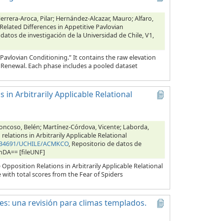
errera-Aroca, Pilar; Hernández-Alcazar, Mauro; Alfaro,
Related Differences in Appetitive Pavlovian
 datos de investigación de la Universidad de Chile, V1,
Pavlovian Conditioning.” It contains the raw elevation
d Renewal. Each phase includes a pooled dataset
 in Arbitrarily Applicable Relational
oncoso, Belén; Martínez-Córdova, Vicente; Laborda,
elations in Arbitrarily Applicable Relational
10.34691/UCHILE/ACMKCO
, Repositorio de datos de
cnDA== [fileUNF]
pposition Relations in Arbitrarily Applicable Relational
 with total scores from the Fear of Spiders
les: una revisión para climas templados.