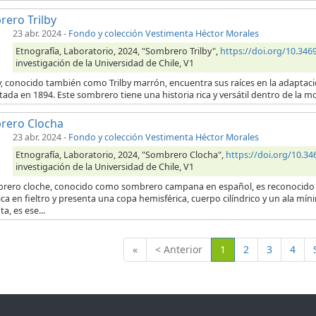
ero Trilby
23 abr. 2024
-
Fondo y colección Vestimenta Héctor Morales
Etnografía, Laboratorio, 2024, "Sombrero Trilby",
https://doi.org/10.3
investigación de la Universidad de Chile, V1
by, conocido también como Trilby marrón, encuentra sus raíces en la adaptació
ada en 1894. Este sombrero tiene una historia rica y versátil dentro de la moda
rero Clocha
23 abr. 2024
-
Fondo y colección Vestimenta Héctor Morales
Etnografía, Laboratorio, 2024, "Sombrero Clocha",
https://doi.org/10.
investigación de la Universidad de Chile, V1
brero cloche, conocido como sombrero campana en español, es reconocido
ica en fieltro y presenta una copa hemisférica, cuerpo cilíndrico y un ala m
ta, es ese...
(Actual)
«
< Anterior
1
2
3
4