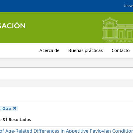
Unive
Acerca de
Buenas prácticas
Contacto
a:
Otra
e 31 Resultados
of Age-Related Differences in Appetitive Pavlovian Conditio