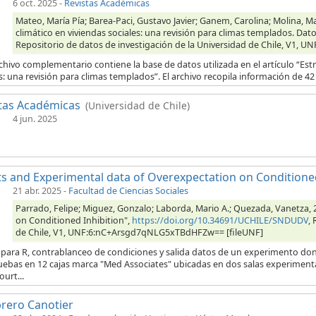
6 oct. 2025
-
Revistas Académicas
Mateo, María Pía; Barea-Paci, Gustavo Javier; Ganem, Carolina; Molina, Mar
climático en viviendas sociales: una revisión para climas templados. Dato
Repositorio de datos de investigación de la Universidad de Chile, V1,
chivo complementario contiene la base de datos utilizada en el artículo “Estr
s: una revisión para climas templados”. El archivo recopila información de 42 p
tas Académicas
(Universidad de Chile)
4 jun. 2025
ts and Experimental data of Overexpectation on Conditioned
21 abr. 2025
-
Facultad de Ciencias Sociales
Parrado, Felipe; Miguez, Gonzalo; Laborda, Mario A.; Quezada, Vanetza, 
on Conditioned Inhibition",
https://doi.org/10.34691/UCHILE/SNDUDV
,
de Chile, V1, UNF:6:nC+Arsgd7qNLG5xTBdHFZw== [fileUNF]
s para R, contrablanceo de condiciones y salida datos de un experimento don
uebas en 12 cajas marca "Med Associates" ubicadas en dos salas experimenta
urt...
rero Canotier