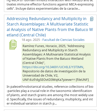
ng MICA α1 domain inhibits interaction with NKG2D and ac
tivates immune effector functions against MICA-expressing
cells”. Incluye datos experimentales de la caracte...
Addressing Redundancy and Multiplicity in
Starch Assemblages: A Multivariate Statistic
al Analysis of Native Plants from the Batuco W
etland (Central Chile)
18 ago. 2025
-
Facultad de Ciencias Sociales
Ramírez Funes, Horacio, 2025, "Addressing
Redundancy and Multiplicity in Starch
Assemblages: A Multivariate Statistical Analysis
of Native Plants from the Batuco Wetland
(Central Chile)",
https://doi.org/10.34691/UCHILE/Y3TIMN
,
Repositorio de datos de investigación de la
Universidad de Chile, V2,
UNF:6:zf/dgSEOvtD3WqKa7yzevw== [fileUNF]
In paleoethnobotanical studies, reference collections of bio
-particles play a crucial role in the taxonomic identification
of plants, and starch grains are among the most widely use
d. Specifically, the issues of redundancy, multiplicity, and int
er-individual variation in starch p...