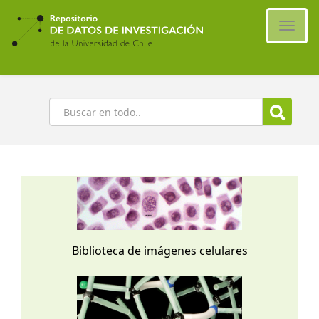
Ir
al
Cambi
contenido
naveg
principal
Buscar
Biblioteca de imágenes celulares