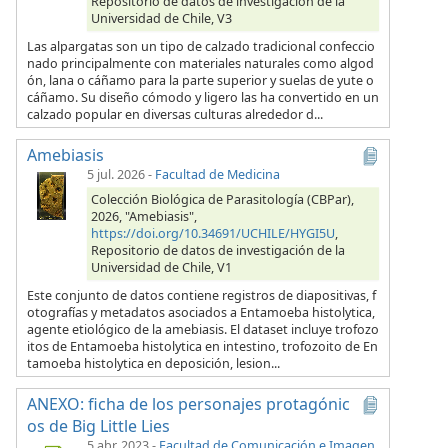
Repositorio de datos de investigación de la
Universidad de Chile, V3
Las alpargatas son un tipo de calzado tradicional confeccio
nado principalmente con materiales naturales como algod
ón, lana o cáñamo para la parte superior y suelas de yute o
cáñamo. Su diseño cómodo y ligero las ha convertido en un
calzado popular en diversas culturas alrededor d...
Amebiasis
5 jul. 2026
-
Facultad de Medicina
Colección Biológica de Parasitología (CBPar),
2026, "Amebiasis",
https://doi.org/10.34691/UCHILE/HYGI5U
,
Repositorio de datos de investigación de la
Universidad de Chile, V1
Este conjunto de datos contiene registros de diapositivas, f
otografías y metadatos asociados a Entamoeba histolytica,
agente etiológico de la amebiasis. El dataset incluye trofozo
itos de Entamoeba histolytica en intestino, trofozoito de En
tamoeba histolytica en deposición, lesion...
ANEXO: ficha de los personajes protagónic
os de Big Little Lies
5 abr. 2023
-
Facultad de Comunicación e Imagen