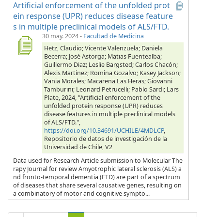
Artificial enforcement of the unfolded prot
ein response (UPR) reduces disease feature
s in multiple preclinical models of ALS/FTD.
30 may. 2024
-
Facultad de Medicina
Hetz, Claudio; Vicente Valenzuela; Daniela
Becerra; José Astorga; Matias Fuentealba;
Guillermo Diaz; Leslie Bargsted; Carlos Chacón;
Alexis Martinez; Romina Gozalvo; Kasey Jackson;
Vania Morales; Macarena Las Heras; Giovanni
Tamburini; Leonard Petrucelli; Pablo Sardi; Lars
Plate, 2024, "Artificial enforcement of the
unfolded protein response (UPR) reduces
disease features in multiple preclinical models
of ALS/FTD.",
https://doi.org/10.34691/UCHILE/4MDLCP
,
Repositorio de datos de investigación de la
Universidad de Chile, V2
Data used for Research Article submission to Molecular The
rapy Journal for review Amyotrophic lateral sclerosis (ALS) a
nd fronto-temporal dementia (FTD) are part of a spectrum
of diseases that share several causative genes, resulting on
a combinatory of motor and cognitive sympto...