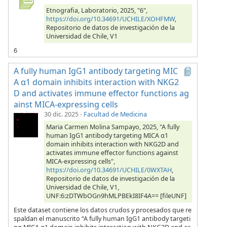
Etnografia, Laboratorio, 2025, "6",
https://doi.org/10.34691/UCHILE/XOHFMW
,
Repositorio de datos de investigación de la
Universidad de Chile, V1
6
A fully human IgG1 antibody targeting MIC
A α1 domain inhibits interaction with NKG2
D and activates immune effector functions ag
ainst MICA-expressing cells
30 dic. 2025
-
Facultad de Medicina
Maria Carmen Molina Sampayo, 2025, "A fully
human IgG1 antibody targeting MICA α1
domain inhibits interaction with NKG2D and
activates immune effector functions against
MICA-expressing cells",
https://doi.org/10.34691/UCHILE/0WXTAH
,
Repositorio de datos de investigación de la
Universidad de Chile, V1,
UNF:6:zDTWbOGn9hMLPBEkI8IF4A== [fileUNF]
Este dataset contiene los datos crudos y procesados que re
spaldan el manuscrito “A fully human IgG1 antibody targeti