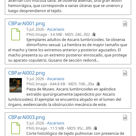
alternan con mucosa sana. Se observa además, una gran lesión
hemorrágica, que corresponde a varias úlceras que se unieron y
luego desprendieron el tejido.
CBParAl001.png
5 jul. 2026 -
Ascariasis
PNG Image - 3.6 MB -
MD5: 240...fd2
Ejemplares adultos de Ascaris lumbricoides. Se observa
dimorfismo sexual. La hembra es de mayor tamaño que
el macho y tiene los extremos anterior y posterior aguzados. El
macho presenta su un extremo posterior enroscado, que protege
su aparato copulatriz. Gusano de sección redond...
CBParAl002.png
5 jul. 2026 -
Ascariasis
PNG Image - 644.8 KB -
MD5: 7d8...39a
Pieza de Museo. Ascaris lumbricoides en apéndice
extraído quirúrgicamente (apendicitis por Ascaris
lumbricoides). El ejemplar se encuentra alojado en el lumen del
órgano, evidenciando la obstrucción mecánica de este.
CBParAl003.png
5 jul. 2026 -
Ascariasis
PNG Image - 11.5 MB -
MD5: 95c...8f6
Corte histológico de tejido pulmonar con presencia de