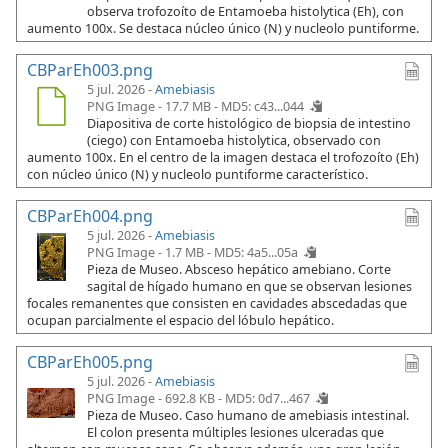
observa trofozoíto de Entamoeba histolytica (Eh), con
aumento 100x. Se destaca núcleo único (N) y nucleolo puntiforme.
CBParEh003.png
5 jul. 2026 -
Amebiasis
PNG Image - 17.7 MB -
MD5: c43...044
Diapositiva de corte histológico de biopsia de intestino
(ciego) con Entamoeba histolytica, observado con
aumento 100x. En el centro de la imagen destaca el trofozoíto (Eh)
con núcleo único (N) y nucleolo puntiforme característico.
CBParEh004.png
5 jul. 2026 -
Amebiasis
PNG Image - 1.7 MB -
MD5: 4a5...05a
Pieza de Museo. Absceso hepático amebiano. Corte
sagital de hígado humano en que se observan lesiones
focales remanentes que consisten en cavidades abscedadas que
ocupan parcialmente el espacio del lóbulo hepático.
CBParEh005.png
5 jul. 2026 -
Amebiasis
PNG Image - 692.8 KB -
MD5: 0d7...467
Pieza de Museo. Caso humano de amebiasis intestinal.
El colon presenta múltiples lesiones ulceradas que