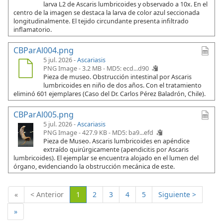
larva L2 de Ascaris lumbricoides y observado a 10x. En el
centro de la imagen se destaca la larva de color azul seccionada
longitudinalmente. El tejido circundante presenta infiltrado
inflamatorio.
CBParAl004.png
5 jul. 2026 -
Ascariasis
PNG Image - 3.2 MB -
MD5: ecd...d90
Pieza de museo. Obstrucción intestinal por Ascaris
lumbricoides en niño de dos años. Con el tratamiento
eliminó 601 ejemplares (Caso del Dr. Carlos Pérez Baladrón, Chile).
CBParAl005.png
5 jul. 2026 -
Ascariasis
PNG Image - 427.9 KB -
MD5: ba9...efd
Pieza de Museo. Ascaris lumbricoides en apéndice
extraído quirúrgicamente (apendicitis por Ascaris
lumbricoides). El ejemplar se encuentra alojado en el lumen del
órgano, evidenciando la obstrucción mecánica de este.
(Actual)
«
< Anterior
1
2
3
4
5
Siguiente >
»