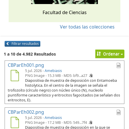
Facultad de Ciencias
Ver todas las colecciones
Filtrar resultados
Ordenar
1 a 10 de 4.982 Resultados
CBParEh001.png
5 jul. 2026 -
Amebiasis
PNG Image - 15.3 MB -
MD5: bf9...a27
Diapositiva de muestra de deposición con Entamoeba
histolytica. En el centro de la imagen se señala el
trofozoíto (círculo negro) con núcleo único (N), nucleolo
puntiforme característico y eritrocitos fagocitados (se señalan dos
eritrocitos, E).
CBParEh002.png
5 jul. 2026 -
Amebiasis
PNG Image - 17.2 MB -
MD5: 549...7f4
Diapositiva de muestra de deposición en la que se