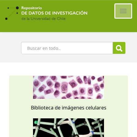
Ir
al
Cambi
contenido
naveg
principal
Buscar
Biblioteca de imágenes celulares