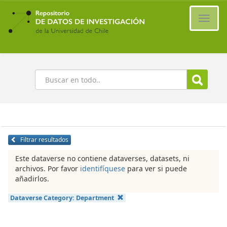
Ir
al
Cambi
contenido
naveg
principal
Buscar
Filtrar resultados
Este dataverse no contiene dataverses, datasets, ni
archivos. Por favor
identifíquese
para ver si puede
añadirlos.
Dataverse Category:
Department