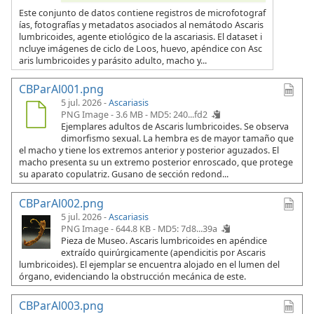
Este conjunto de datos contiene registros de microfotograf
ías, fotografías y metadatos asociados al nemátodo Ascaris
lumbricoides, agente etiológico de la ascariasis. El dataset i
ncluye imágenes de ciclo de Loos, huevo, apéndice con Asc
aris lumbricoides y parásito adulto, macho y...
CBParAl001.png
5 jul. 2026 -
Ascariasis
PNG Image - 3.6 MB -
MD5: 240...fd2
Ejemplares adultos de Ascaris lumbricoides. Se observa
dimorfismo sexual. La hembra es de mayor tamaño que
el macho y tiene los extremos anterior y posterior aguzados. El
macho presenta su un extremo posterior enroscado, que protege
su aparato copulatriz. Gusano de sección redond...
CBParAl002.png
5 jul. 2026 -
Ascariasis
PNG Image - 644.8 KB -
MD5: 7d8...39a
Pieza de Museo. Ascaris lumbricoides en apéndice
extraído quirúrgicamente (apendicitis por Ascaris
lumbricoides). El ejemplar se encuentra alojado en el lumen del
órgano, evidenciando la obstrucción mecánica de este.
CBParAl003.png