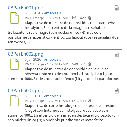
CBParEh001.png
5 jul. 2026 -
Amebiasis
PNG Image - 15.3 MB -
MD5: bf9...a27
Diapositiva de muestra de deposición con Entamoeba
histolytica. En el centro de la imagen se señala el
trofozoíto (círculo negro) con núcleo único (N), nucleolo
puntiforme característico y eritrocitos fagocitados (se señalan dos
eritrocitos, E).
CBParEh002.png
5 jul. 2026 -
Amebiasis
PNG Image - 17.2 MB -
MD5: 549...7f4
Diapositiva de muestra de deposición en la que se
observa trofozoíto de Entamoeba histolytica (Eh), con
aumento 100x. Se destaca núcleo único (N) y nucleolo puntiforme.
CBParEh003.png
5 jul. 2026 -
Amebiasis
PNG Image - 17.7 MB -
MD5: c43...044
Diapositiva de corte histológico de biopsia de intestino
(ciego) con Entamoeba histolytica, observado con
aumento 100x. En el centro de la imagen destaca el trofozoíto (Eh)
con núcleo único (N) y nucleolo puntiforme característico.