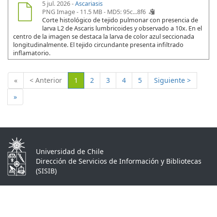
5 jul. 2026 -
Ascariasis
PNG Image - 11.5 MB -
MD5: 95c...8f6
Corte histológico de tejido pulmonar con presencia de
larva L2 de Ascaris lumbricoides y observado a 10x. En el
centro de la imagen se destaca la larva de color azul seccionada
longitudinalmente. El tejido circundante presenta infiltrado
inflamatorio.
(Actual)
«
< Anterior
1
2
3
4
5
Siguiente >
»
Universidad de Chile
Dirección de Servicios de Información y Bibliotecas
(SISIB)