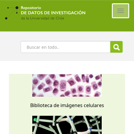
Ir
al
Cambi
contenido
naveg
principal
Buscar
Biblioteca de imágenes celulares