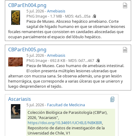
CBParEh004.png
5 jul. 2026 -
Amebiasis
PNG Image - 1.7 MB -
MD5: 4a5...05a
Pieza de Museo. Absceso hepático amebiano. Corte
sagital de hígado humano en que se observan lesiones
focales remanentes que consisten en cavidades abscedadas que
ocupan parcialmente el espacio del lóbulo hepático.
CBParEh005.png
5 jul. 2026 -
Amebiasis
PNG Image - 692.8 KB -
MD5: 0d7...467
Pieza de Museo. Caso humano de amebiasis intestinal.
El colon presenta múltiples lesiones ulceradas que
alternan con mucosa sana. Se observa además, una gran lesión
hemorrágica, que corresponde a varias úlceras que se unieron y
luego desprendieron el tejido.
Ascariasis
5 jul. 2026
-
Facultad de Medicina
Colección Biológica de Parasitología (CBPar),
2026, "Ascariasis",
https://doi.org/10.34691/UCHILE/NBKBIR
,
Repositorio de datos de investigación de la
Universidad de Chile, V1