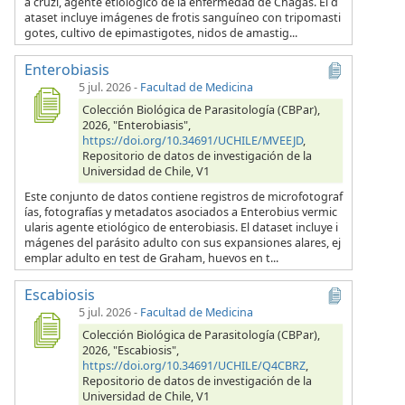
a cruzi, agente etiológico de la enfermedad de Chagas. El d
ataset incluye imágenes de frotis sanguíneo con tripomasti
gotes, cultivo de epimastigotes, nidos de amastig...
Enterobiasis
5 jul. 2026
-
Facultad de Medicina
Colección Biológica de Parasitología (CBPar),
2026, "Enterobiasis",
https://doi.org/10.34691/UCHILE/MVEEJD
,
Repositorio de datos de investigación de la
Universidad de Chile, V1
Este conjunto de datos contiene registros de microfotograf
ías, fotografías y metadatos asociados a Enterobius vermic
ularis agente etiológico de enterobiasis. El dataset incluye i
mágenes del parásito adulto con sus expansiones alares, ej
emplar adulto en test de Graham, huevos en t...
Escabiosis
5 jul. 2026
-
Facultad de Medicina
Colección Biológica de Parasitología (CBPar),
2026, "Escabiosis",
https://doi.org/10.34691/UCHILE/Q4CBRZ
,
Repositorio de datos de investigación de la
Universidad de Chile, V1