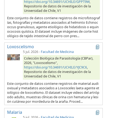
https://doi.org/10.34691/UCHILE/GPPT9W
,
Repositorio de datos de investigación de la
Universidad de Chile, V1
Este conjunto de datos contiene registros de microfotograf
ías, fotografías y metadatos asociados al helminto Echinoc
occus granulosus, agente etiológico de hidatidosis o equin
ococosis quística. El dataset incluye imágenes de corte hist
ológico de tejido intestinal de perro con pres...
Loxoscelismo
5 jul. 2026
-
Facultad de Medicina
Colección Biológica de Parasitología (CBPar),
2026, "Loxoscelismo",
https://doi.org/10.34691/UCHILE/YJC9C6
,
Repositorio de datos de investigación de la
Universidad de Chile, V1
Este conjunto de datos contiene registros de material audi
ovisual y metadatos asociados a Loxosceles laeta agente et
iológico de loxocelismo. El dataset incluye videos del artróp
odo adulto, muestras clínicas de orina con hematuria y lesi
ón cutánea por mordedura de la araña. Proced...
Malaria
5 jul. 2026
-
Facultad de Medicina