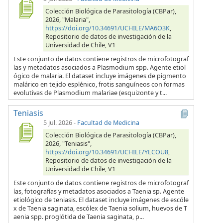
Colección Biológica de Parasitología (CBPar),
2026, "Malaria",
https://doi.org/10.34691/UCHILE/MA6O3K
,
Repositorio de datos de investigación de la
Universidad de Chile, V1
Este conjunto de datos contiene registros de microfotograf
ías y metadatos asociados a Plasmodium spp. Agente etiol
ógico de malaria. El dataset incluye imágenes de pigmento
malárico en tejido esplénico, frotis sanguíneos con formas
evolutivas de Plasmodium malariae (esquizonte y t...
Teniasis
5 jul. 2026
-
Facultad de Medicina
Colección Biológica de Parasitología (CBPar),
2026, "Teniasis",
https://doi.org/10.34691/UCHILE/YLCOU8
,
Repositorio de datos de investigación de la
Universidad de Chile, V1
Este conjunto de datos contiene registros de microfotograf
ías, fotografías y metadatos asociados a Taenia sp. Agente
etiológico de teniasis. El dataset incluye imágenes de escóle
x de Taenia saginata, escólex de Taenia solium, huevos de T
aenia spp. proglótida de Taenia saginata, p...