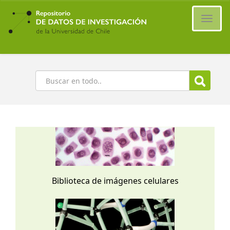
Ir
al
Cambi
contenido
naveg
principal
Buscar
Biblioteca de imágenes celulares