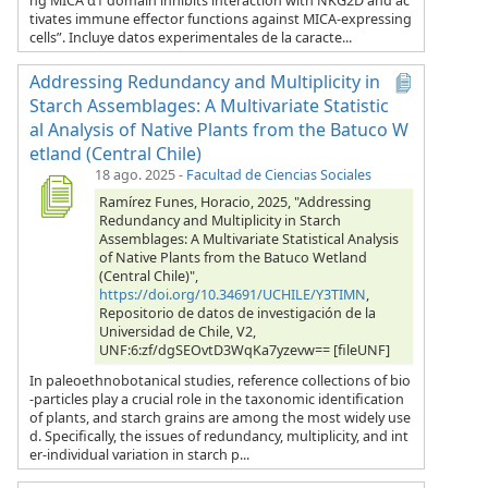
ng MICA α1 domain inhibits interaction with NKG2D and ac
tivates immune effector functions against MICA-expressing
cells”. Incluye datos experimentales de la caracte...
Addressing Redundancy and Multiplicity in
Starch Assemblages: A Multivariate Statistic
al Analysis of Native Plants from the Batuco W
etland (Central Chile)
18 ago. 2025
-
Facultad de Ciencias Sociales
Ramírez Funes, Horacio, 2025, "Addressing
Redundancy and Multiplicity in Starch
Assemblages: A Multivariate Statistical Analysis
of Native Plants from the Batuco Wetland
(Central Chile)",
https://doi.org/10.34691/UCHILE/Y3TIMN
,
Repositorio de datos de investigación de la
Universidad de Chile, V2,
UNF:6:zf/dgSEOvtD3WqKa7yzevw== [fileUNF]
In paleoethnobotanical studies, reference collections of bio
-particles play a crucial role in the taxonomic identification
of plants, and starch grains are among the most widely use
d. Specifically, the issues of redundancy, multiplicity, and int
er-individual variation in starch p...