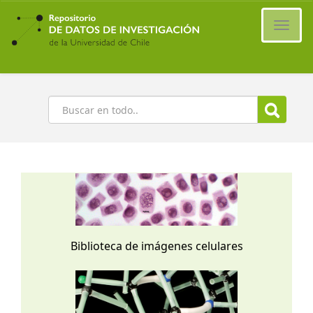
Ir
al
Cambi
contenido
naveg
principal
Buscar
Biblioteca de imágenes celulares