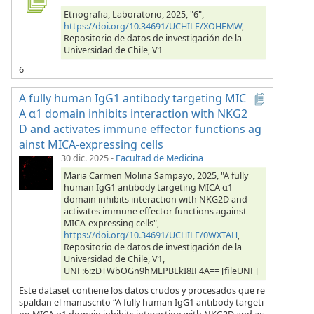
Etnografia, Laboratorio, 2025, "6",
https://doi.org/10.34691/UCHILE/XOHFMW
,
Repositorio de datos de investigación de la
Universidad de Chile, V1
6
A fully human IgG1 antibody targeting MIC
A α1 domain inhibits interaction with NKG2
D and activates immune effector functions ag
ainst MICA-expressing cells
30 dic. 2025
-
Facultad de Medicina
Maria Carmen Molina Sampayo, 2025, "A fully
human IgG1 antibody targeting MICA α1
domain inhibits interaction with NKG2D and
activates immune effector functions against
MICA-expressing cells",
https://doi.org/10.34691/UCHILE/0WXTAH
,
Repositorio de datos de investigación de la
Universidad de Chile, V1,
UNF:6:zDTWbOGn9hMLPBEkI8IF4A== [fileUNF]
Este dataset contiene los datos crudos y procesados que re
spaldan el manuscrito “A fully human IgG1 antibody targeti