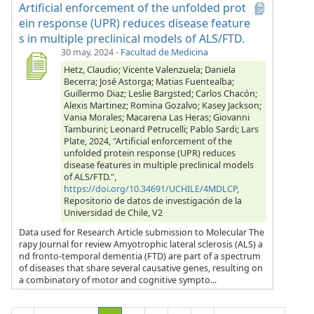
Artificial enforcement of the unfolded prot
ein response (UPR) reduces disease feature
s in multiple preclinical models of ALS/FTD.
30 may. 2024
-
Facultad de Medicina
Hetz, Claudio; Vicente Valenzuela; Daniela
Becerra; José Astorga; Matias Fuentealba;
Guillermo Diaz; Leslie Bargsted; Carlos Chacón;
Alexis Martinez; Romina Gozalvo; Kasey Jackson;
Vania Morales; Macarena Las Heras; Giovanni
Tamburini; Leonard Petrucelli; Pablo Sardi; Lars
Plate, 2024, "Artificial enforcement of the
unfolded protein response (UPR) reduces
disease features in multiple preclinical models
of ALS/FTD.",
https://doi.org/10.34691/UCHILE/4MDLCP
,
Repositorio de datos de investigación de la
Universidad de Chile, V2
Data used for Research Article submission to Molecular The
rapy Journal for review Amyotrophic lateral sclerosis (ALS) a
nd fronto-temporal dementia (FTD) are part of a spectrum
of diseases that share several causative genes, resulting on
a combinatory of motor and cognitive sympto...