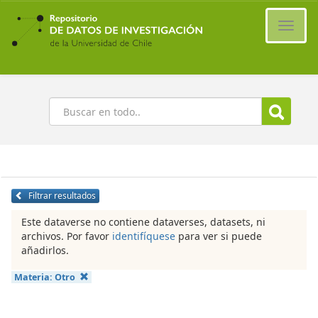
Ir
al
Cambi
contenido
naveg
principal
Buscar
Filtrar resultados
Este dataverse no contiene dataverses, datasets, ni
archivos. Por favor
identifíquese
para ver si puede
añadirlos.
Materia:
Otro