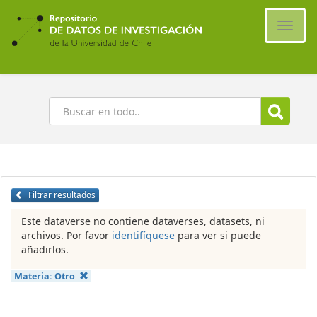
Ir
al
Cambi
contenido
naveg
principal
Buscar
Filtrar resultados
Este dataverse no contiene dataverses, datasets, ni
archivos. Por favor
identifíquese
para ver si puede
añadirlos.
Materia:
Otro