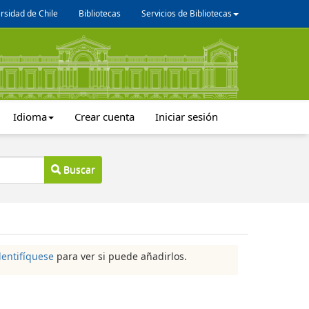
rsidad de Chile
Bibliotecas
Servicios de Bibliotecas
Idioma
Crear cuenta
Iniciar sesión
Buscar
dentifíquese
para ver si puede añadirlos.