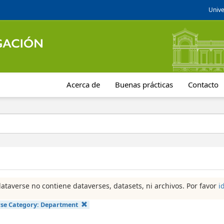
Unive
Acerca de
Buenas prácticas
Contacto
dataverse no contiene dataverses, datasets, ni archivos. Por favor
i
se Category:
Department