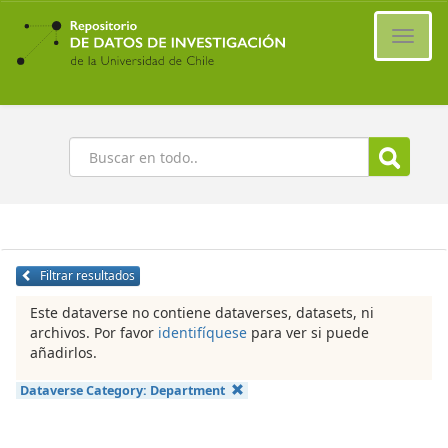
Ir
al
Cambi
contenido
naveg
principal
Buscar
Filtrar resultados
Este dataverse no contiene dataverses, datasets, ni
archivos. Por favor
identifíquese
para ver si puede
añadirlos.
Dataverse Category:
Department