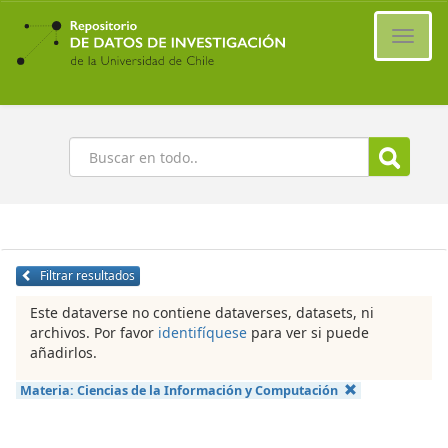
Ir
al
Cambi
contenido
naveg
principal
Buscar
Filtrar resultados
Este dataverse no contiene dataverses, datasets, ni
archivos. Por favor
identifíquese
para ver si puede
añadirlos.
Materia:
Ciencias de la Información y Computación