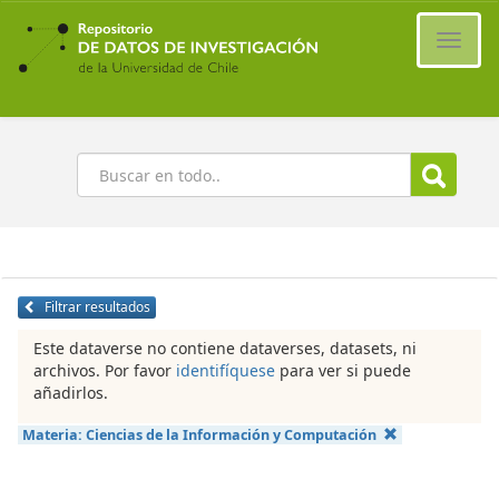
Ir
al
Cambi
contenido
naveg
principal
Buscar
Filtrar resultados
Este dataverse no contiene dataverses, datasets, ni
archivos. Por favor
identifíquese
para ver si puede
añadirlos.
Materia:
Ciencias de la Información y Computación