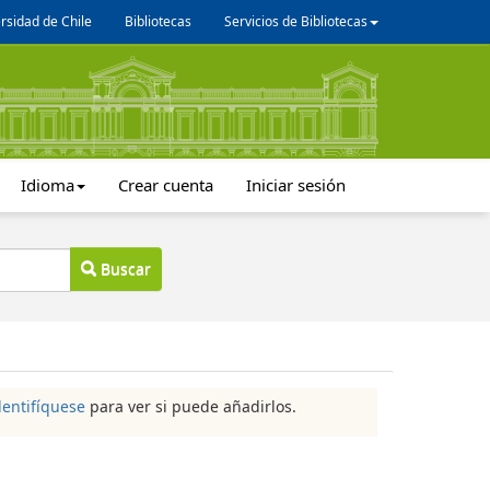
rsidad de Chile
Bibliotecas
Servicios de Bibliotecas
Idioma
Crear cuenta
Iniciar sesión
Buscar
dentifíquese
para ver si puede añadirlos.