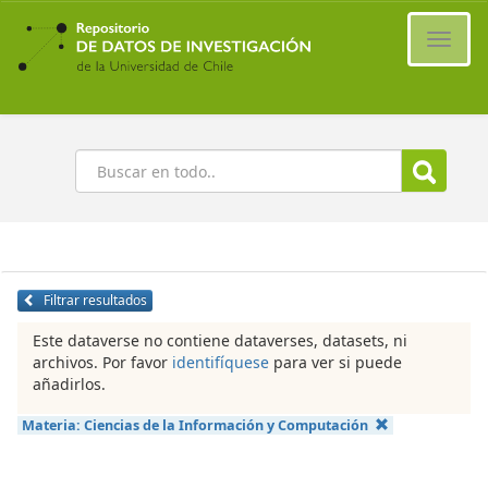
Ir
al
Cambi
contenido
naveg
principal
Buscar
Filtrar resultados
Este dataverse no contiene dataverses, datasets, ni
archivos. Por favor
identifíquese
para ver si puede
añadirlos.
Materia:
Ciencias de la Información y Computación