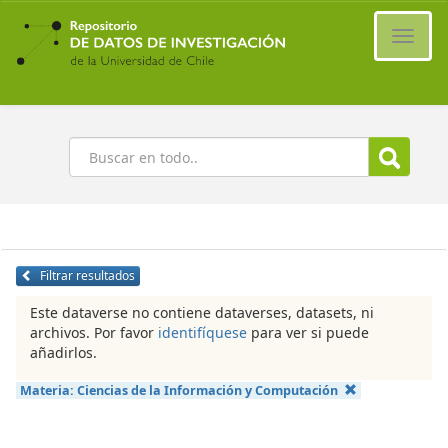
Ir
al
Cambi
contenido
naveg
principal
Buscar
Filtrar resultados
Este dataverse no contiene dataverses, datasets, ni
archivos. Por favor
identifíquese
para ver si puede
añadirlos.
Materia:
Ciencias de la Información y Computación