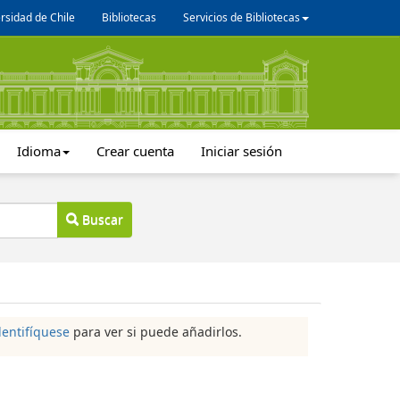
rsidad de Chile
Bibliotecas
Servicios de Bibliotecas
Idioma
Crear cuenta
Iniciar sesión
Buscar
dentifíquese
para ver si puede añadirlos.