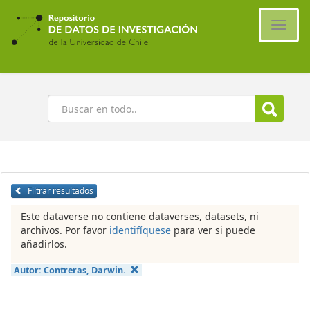
Ir
al
Cambi
contenido
naveg
principal
Buscar
Filtrar resultados
Este dataverse no contiene dataverses, datasets, ni
archivos. Por favor
identifíquese
para ver si puede
añadirlos.
Autor:
Contreras, Darwin.