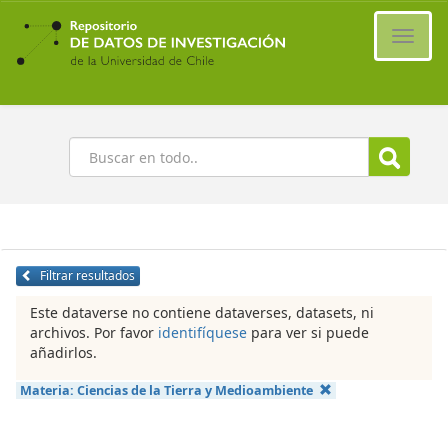
Ir
al
Cambi
contenido
naveg
principal
Buscar
Filtrar resultados
Este dataverse no contiene dataverses, datasets, ni
archivos. Por favor
identifíquese
para ver si puede
añadirlos.
Materia:
Ciencias de la Tierra y Medioambiente