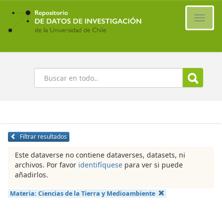
Ir
al
Cambi
contenido
naveg
principal
Buscar
Filtrar resultados
Este dataverse no contiene dataverses, datasets, ni
archivos. Por favor
identifíquese
para ver si puede
añadirlos.
Materia:
Ciencias de la Tierra y Medioambiente