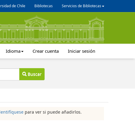
rsidad de Chile
Bibliotecas
Servicios de Bibliotecas
Idioma
Crear cuenta
Iniciar sesión
Buscar
dentifíquese
para ver si puede añadirlos.