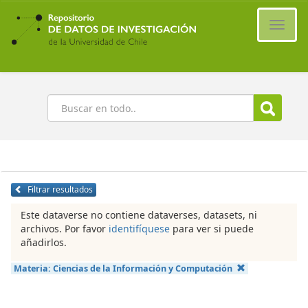
Ir
al
Cambi
contenido
naveg
principal
Buscar
Filtrar resultados
Este dataverse no contiene dataverses, datasets, ni
archivos. Por favor
identifíquese
para ver si puede
añadirlos.
Materia:
Ciencias de la Información y Computación