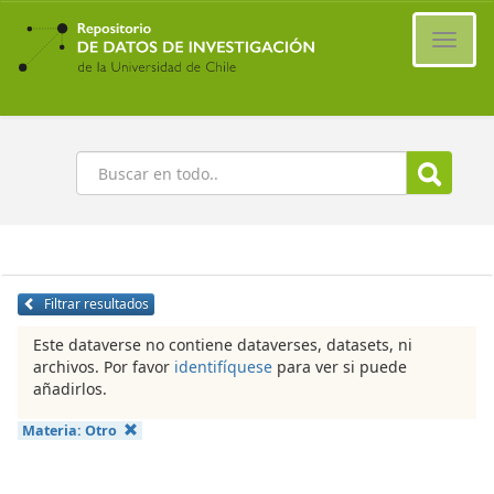
Ir
al
Cambi
contenido
naveg
principal
Buscar
Filtrar resultados
Este dataverse no contiene dataverses, datasets, ni
archivos. Por favor
identifíquese
para ver si puede
añadirlos.
Materia:
Otro