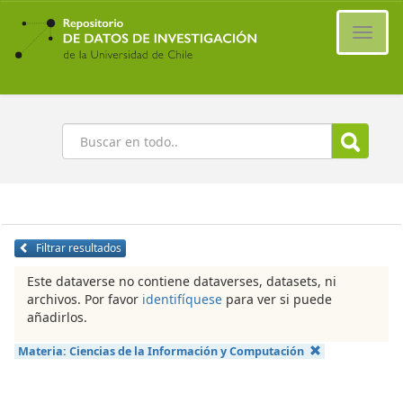
Ir
al
Cambi
contenido
naveg
principal
Buscar
Filtrar resultados
Este dataverse no contiene dataverses, datasets, ni
archivos. Por favor
identifíquese
para ver si puede
añadirlos.
Materia:
Ciencias de la Información y Computación