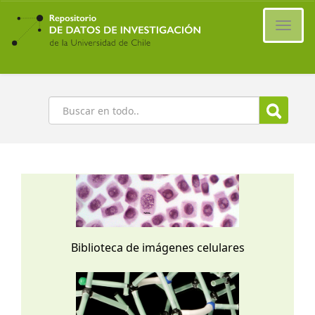
Ir
al
Cambi
contenido
naveg
principal
Buscar
Biblioteca de imágenes celulares