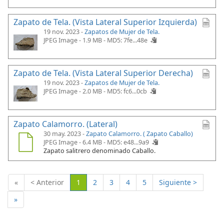
Zapato de Tela. (Vista Lateral Superior Izquierda)
19 nov. 2023 -
Zapatos de Mujer de Tela.
JPEG Image - 1.9 MB -
MD5: 7fe...48e
Zapato de Tela. (Vista Lateral Superior Derecha)
19 nov. 2023 -
Zapatos de Mujer de Tela.
JPEG Image - 2.0 MB -
MD5: fc6...0cb
Zapato Calamorro. (Lateral)
30 may. 2023 -
Zapato Calamorro. ( Zapato Caballo)
JPEG Image - 6.4 MB -
MD5: e48...9a9
Zapato salitrero denominado Caballo.
(Actual)
«
< Anterior
1
2
3
4
5
Siguiente >
»