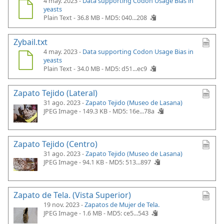
4 may. 2023 -
Data supporting Codon Usage Bias in
yeasts
Plain Text - 36.8 MB -
MD5: 040...208
Zybail.txt
4 may. 2023 -
Data supporting Codon Usage Bias in
yeasts
Plain Text - 34.0 MB -
MD5: d51...ec9
Zapato Tejido (Lateral)
31 ago. 2023 -
Zapato Tejido (Museo de Lasana)
JPEG Image - 149.3 KB -
MD5: 16e...78a
Zapato Tejido (Centro)
31 ago. 2023 -
Zapato Tejido (Museo de Lasana)
JPEG Image - 94.1 KB -
MD5: 513...897
Zapato de Tela. (Vista Superior)
19 nov. 2023 -
Zapatos de Mujer de Tela.
JPEG Image - 1.6 MB -
MD5: ce5...543