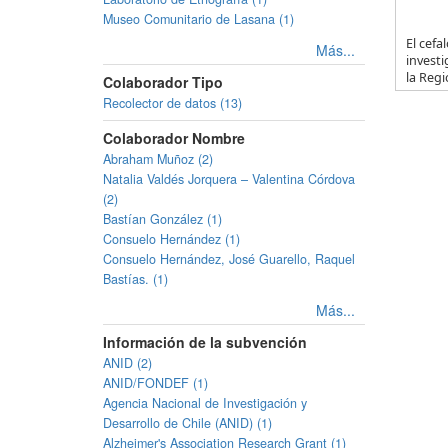
Museo Comunitario de Lasana (1)
El cef
Más...
investi
la Regi
Colaborador Tipo
Recolector de datos (13)
Colaborador Nombre
Abraham Muñoz (2)
Natalia Valdés Jorquera – Valentina Córdova
(2)
Bastían González (1)
Consuelo Hernández (1)
Consuelo Hernández, José Guarello, Raquel
Bastías. (1)
Más...
Información de la subvención
ANID (2)
ANID/FONDEF (1)
Agencia Nacional de Investigación y
Desarrollo de Chile (ANID) (1)
Alzheimer's Association Research Grant (1)