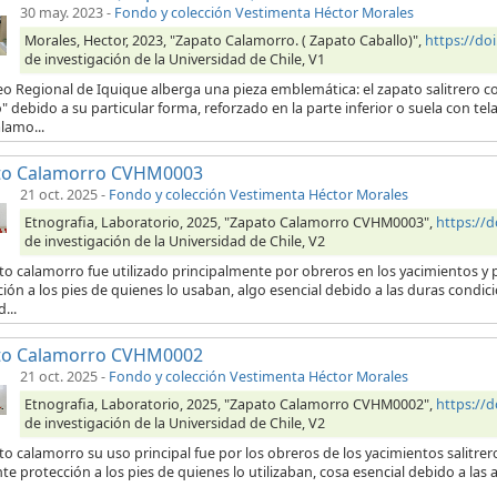
30 may. 2023
-
Fondo y colección Vestimenta Héctor Morales
Morales, Hector, 2023, "Zapato Calamorro. ( Zapato Caballo)",
https://d
de investigación de la Universidad de Chile, V1
eo Regional de Iquique alberga una pieza emblemática: el zapato salitrero
" debido a su particular forma, reforzado en la parte inferior o suela con 
lamo...
to Calamorro CVHM0003
21 oct. 2025
-
Fondo y colección Vestimenta Héctor Morales
Etnografia, Laboratorio, 2025, "Zapato Calamorro CVHM0003",
https://
de investigación de la Universidad de Chile, V2
to calamorro fue utilizado principalmente por obreros en los yacimientos y p
ión a los pies de quienes lo usaban, algo esencial debido a las duras condici
...
to Calamorro CVHM0002
21 oct. 2025
-
Fondo y colección Vestimenta Héctor Morales
Etnografia, Laboratorio, 2025, "Zapato Calamorro CVHM0002",
https://
de investigación de la Universidad de Chile, V2
to calamorro su uso principal fue por los obreros de los yacimientos salitre
te protección a los pies de quienes lo utilizaban, cosa esencial debido a las 