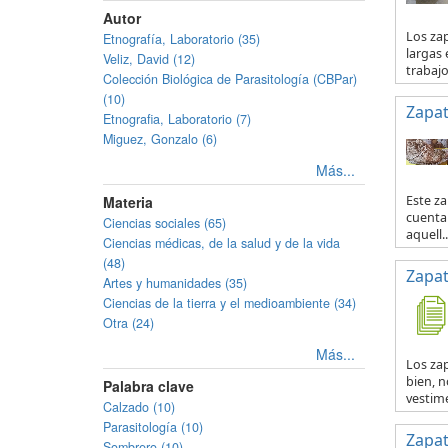
Autor
Los za
Etnografía, Laboratorio (35)
largas 
Veliz, David (12)
trabajo 
Colección Biológica de Parasitología (CBPar)
(10)
Zapat
Etnografia, Laboratorio (7)
Miguez, Gonzalo (6)
Más...
Materia
Este za
cuenta 
Ciencias sociales (65)
aquell..
Ciencias médicas, de la salud y de la vida
(48)
Zapat
Artes y humanidades (35)
Ciencias de la tierra y el medioambiente (34)
Otra (24)
Más...
Los zap
bien, n
Palabra clave
vestime
Calzado (10)
Parasitología (10)
Zapat
Sombrero (10)