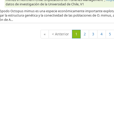
datos de investigación de la Universidad de Chile, V1
alópodo Octopus mimus es una especie económicamente importante explotada 
gar la estructura genética y la conectividad de las poblaciones de O. mimu
ón de A...
(Actual)
«
< Anterior
1
2
3
4
5