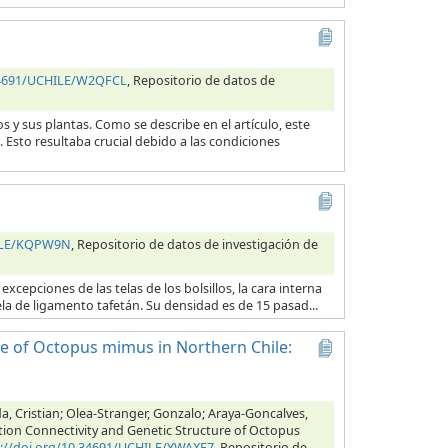
.34691/UCHILE/W2QFCL
, Repositorio de datos de
s y sus plantas. Como se describe en el artículo, este
 Esto resultaba crucial debido a las condiciones
HILE/KQPW9N
, Repositorio de datos de investigación de
excepciones de las telas de los bolsillos, la cara interna
ela de ligamento tafetán. Su densidad es de 15 pasad...
e of Octopus mimus in Northern Chile:
a, Cristian; Olea-Stranger, Gonzalo; Araya-Goncalves,
tion Connectivity and Genetic Structure of Octopus
s://doi.org/10.34691/UCHILE/YWAXF7
, Repositorio de