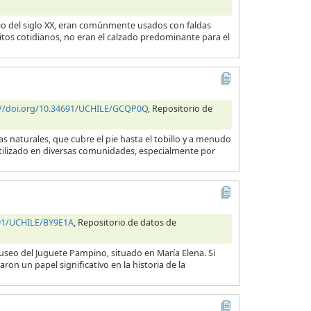
cio del siglo XX, eran comúnmente usados con faldas
itos cotidianos, no eran el calzado predominante para el
://doi.org/10.34691/UCHILE/GCQP0Q
, Repositorio de
 naturales, que cubre el pie hasta el tobillo y a menudo
utilizado en diversas comunidades, especialmente por
691/UCHILE/BY9E1A
, Repositorio de datos de
useo del Juguete Pampino, situado en María Elena. Si
ron un papel significativo en la historia de la