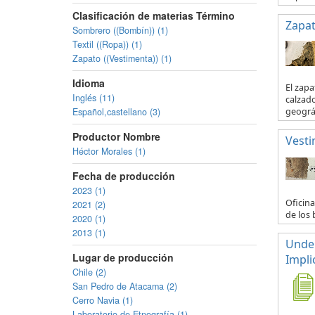
Clasificación de materias Término
Zapa
Sombrero ((Bombín)) (1)
Textil ((Ropa)) (1)
Zapato ((Vestimenta)) (1)
Idioma
El zapa
Inglés (11)
calzado
Español,castellano (3)
geográf
Productor Nombre
Vesti
Héctor Morales (1)
Fecha de producción
2023 (1)
Oficina
2021 (2)
de los 
2020 (1)
2013 (1)
Under
Lugar de producción
Impli
Chile (2)
San Pedro de Atacama (2)
Cerro Navia (1)
Laboratorio de Etnografía (1)