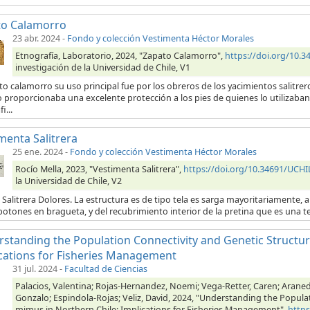
to Calamorro
23 abr. 2024
-
Fondo y colección Vestimenta Héctor Morales
Etnografía, Laboratorio, 2024, "Zapato Calamorro",
https://doi.org/10
investigación de la Universidad de Chile, V1
to calamorro su uso principal fue por los obreros de los yacimientos salitrero
 proporcionaba una excelente protección a los pies de quienes lo utilizaban.
i...
menta Salitrera
25 ene. 2024
-
Fondo y colección Vestimenta Héctor Morales
Rocío Mella, 2023, "Vestimenta Salitrera",
https://doi.org/10.34691/UC
la Universidad de Chile, V2
 Salitrera Dolores. La estructura es de tipo tela es sarga mayoritariamente, a 
botones en bragueta, y del recubrimiento interior de la pretina que es una t
standing the Population Connectivity and Genetic Structur
cations for Fisheries Management
31 jul. 2024
-
Facultad de Ciencias
Palacios, Valentina; Rojas-Hernandez, Noemi; Vega-Retter, Caren; Araned
Gonzalo; Espindola-Rojas; Veliz, David, 2024, "Understanding the Popula
mimus in Northern Chile: Implications for Fisheries Management",
http