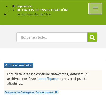
Ir
al
Cambi
contenido
naveg
principal
Buscar
Filtrar resultados
Este dataverse no contiene dataverses, datasets, ni
archivos. Por favor
identifíquese
para ver si puede
añadirlos.
Dataverse Category:
Department