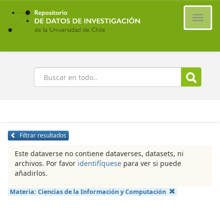
Ir
al
Cambi
contenido
naveg
principal
Buscar
Filtrar resultados
Este dataverse no contiene dataverses, datasets, ni
archivos. Por favor
identifíquese
para ver si puede
añadirlos.
Materia:
Ciencias de la Información y Computación