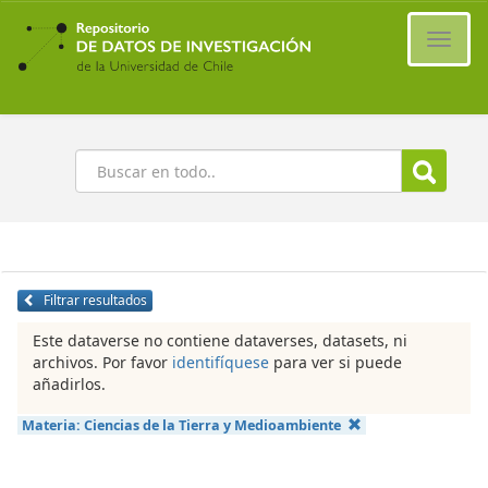
Ir
al
Cambi
contenido
naveg
principal
Buscar
Filtrar resultados
Este dataverse no contiene dataverses, datasets, ni
archivos. Por favor
identifíquese
para ver si puede
añadirlos.
Materia:
Ciencias de la Tierra y Medioambiente