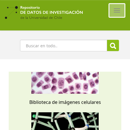
Ir
al
Cambi
contenido
naveg
principal
Buscar
Biblioteca de imágenes celulares