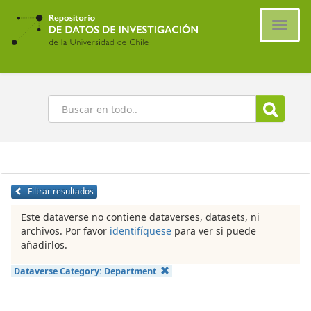
Ir
al
Cambi
contenido
naveg
principal
Buscar
Filtrar resultados
Este dataverse no contiene dataverses, datasets, ni
archivos. Por favor
identifíquese
para ver si puede
añadirlos.
Dataverse Category:
Department