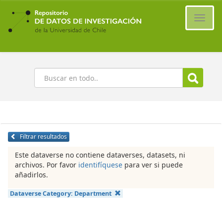
Ir
al
Cambi
contenido
naveg
principal
Buscar
Filtrar resultados
Este dataverse no contiene dataverses, datasets, ni
archivos. Por favor
identifíquese
para ver si puede
añadirlos.
Dataverse Category:
Department