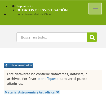
Ir
al
Cambi
contenido
naveg
principal
Buscar
Filtrar resultados
Este dataverse no contiene dataverses, datasets, ni
archivos. Por favor
identifíquese
para ver si puede
añadirlos.
Materia:
Astronomía y Astrofísica