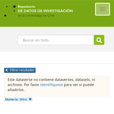
Ir
al
Cambi
contenido
naveg
principal
Buscar
Filtrar resultados
Este dataverse no contiene dataverses, datasets, ni
archivos. Por favor
identifíquese
para ver si puede
añadirlos.
Materia:
Otro