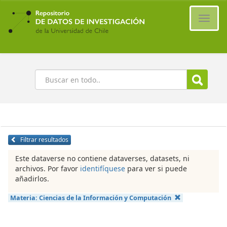
Ir
al
Cambi
contenido
naveg
principal
Buscar
Filtrar resultados
Este dataverse no contiene dataverses, datasets, ni
archivos. Por favor
identifíquese
para ver si puede
añadirlos.
Materia:
Ciencias de la Información y Computación