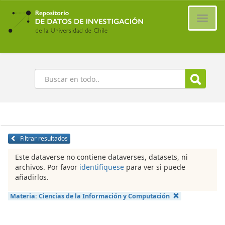
Ir
al
Cambi
contenido
naveg
principal
Buscar
Filtrar resultados
Este dataverse no contiene dataverses, datasets, ni
archivos. Por favor
identifíquese
para ver si puede
añadirlos.
Materia:
Ciencias de la Información y Computación