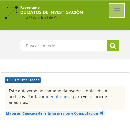
Ir
al
Cambi
contenido
naveg
principal
Buscar
Filtrar resultados
Este dataverse no contiene dataverses, datasets, ni
archivos. Por favor
identifíquese
para ver si puede
añadirlos.
Materia:
Ciencias de la Información y Computación