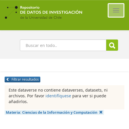
Ir
al
Cambi
contenido
naveg
principal
Buscar
Filtrar resultados
Este dataverse no contiene dataverses, datasets, ni
archivos. Por favor
identifíquese
para ver si puede
añadirlos.
Materia:
Ciencias de la Información y Computación