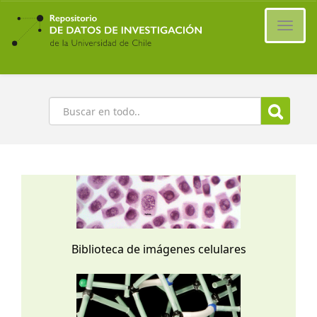
Ir
al
Cambi
contenido
naveg
principal
Buscar
Biblioteca de imágenes celulares