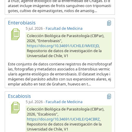
a cruzi, agente etiológico de la enfermedad de Chagas. El d
ataset incluye imágenes de frotis sanguíneo con tripomasti
gotes, cultivo de epimastigotes, nidos de amastig...
Enterobiasis
5 jul. 2026
-
Facultad de Medicina
Colección Biológica de Parasitología (CBPar),
2026, "Enterobiasis",
https://doi.org/10.34691/UCHILE/MVEEJD
,
Repositorio de datos de investigación de la
Universidad de Chile, V1
Este conjunto de datos contiene registros de microfotograf
ías, fotografías y metadatos asociados a Enterobius vermic
ularis agente etiológico de enterobiasis. El dataset incluye i
mágenes del parásito adulto con sus expansiones alares, ej
emplar adulto en test de Graham, huevos en t...
Escabiosis
5 jul. 2026
-
Facultad de Medicina
Colección Biológica de Parasitología (CBPar),
2026, "Escabiosis",
https://doi.org/10.34691/UCHILE/Q4CBRZ
,
Repositorio de datos de investigación de la
Universidad de Chile, V1