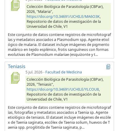
Colección Biológica de Parasitología (CBPar),
2026, "Malaria",
https://doi.org/10.34691/UCHILE/MA6O3K
,
Repositorio de datos de investigación de la
Universidad de Chile, V1
Este conjunto de datos contiene registros de microfotograf
ías y metadatos asociados a Plasmodium spp. Agente etiol
ógico de malaria. El dataset incluye imágenes de pigmento
malárico en tejido esplénico, frotis sanguíneos con formas
evolutivas de Plasmodium malariae (esquizonte y t...
Teniasis
5 jul. 2026
-
Facultad de Medicina
Colección Biológica de Parasitología (CBPar),
2026, "Teniasis",
https://doi.org/10.34691/UCHILE/YLCOU8
,
Repositorio de datos de investigación de la
Universidad de Chile, V1
Este conjunto de datos contiene registros de microfotograf
ías, fotografías y metadatos asociados a Taenia sp. Agente
etiológico de teniasis. El dataset incluye imágenes de escóle
x de Taenia saginata, escólex de Taenia solium, huevos de T
aenia spp. proglótida de Taenia saginata, p...