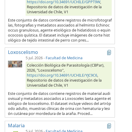
https://doi.org/10.34691/UCHILE/GPPT9W
,
Repositorio de datos de investigación de la
Universidad de Chile, V1
Este conjunto de datos contiene registros de microfotograf
ías, fotografías y metadatos asociados al helminto Echinoc
occus granulosus, agente etiológico de hidatidosis o equin
ococosis quística. El dataset incluye imágenes de corte hist
ológico de tejido intestinal de perro con pres...
Loxoscelismo
5 jul. 2026
-
Facultad de Medicina
Colección Biológica de Parasitología (CBPar),
2026, "Loxoscelismo",
https://doi.org/10.34691/UCHILE/YJC9C6
,
Repositorio de datos de investigación de la
Universidad de Chile, V1
Este conjunto de datos contiene registros de material audi
ovisual y metadatos asociados a Loxosceles laeta agente et
iológico de loxocelismo. El dataset incluye videos del artróp
odo adulto, muestras clínicas de orina con hematuria y lesi
ón cutánea por mordedura de la araña. Proced...
Malaria
5 jul. 2026
-
Facultad de Medicina