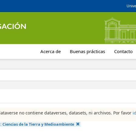
Unive
Acerca de
Buenas prácticas
Contacto
dataverse no contiene dataverses, datasets, ni archivos. Por favor
i
a:
Ciencias de la Tierra y Medioambiente