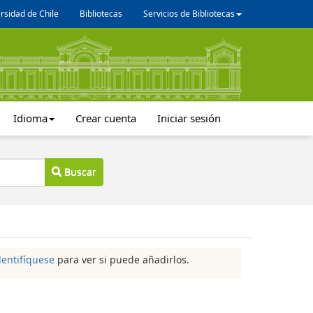
rsidad de Chile
Bibliotecas
Servicios de Bibliotecas
Idioma
Crear cuenta
Iniciar sesión
Buscar
dentifíquese
para ver si puede añadirlos.