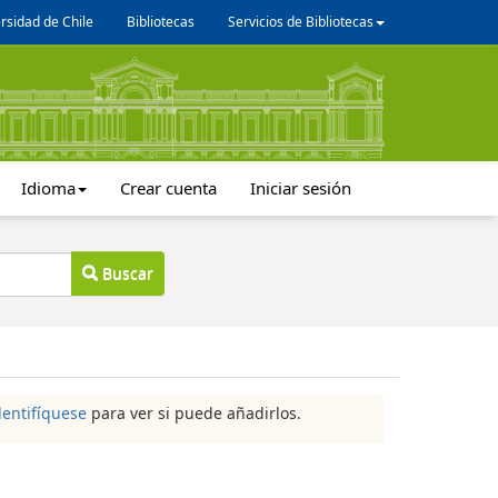
rsidad de Chile
Bibliotecas
Servicios de Bibliotecas
Idioma
Crear cuenta
Iniciar sesión
Buscar
dentifíquese
para ver si puede añadirlos.