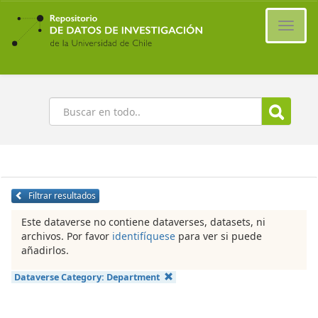
Ir
al
Cambi
contenido
naveg
principal
Buscar
Filtrar resultados
Este dataverse no contiene dataverses, datasets, ni
archivos. Por favor
identifíquese
para ver si puede
añadirlos.
Dataverse Category:
Department