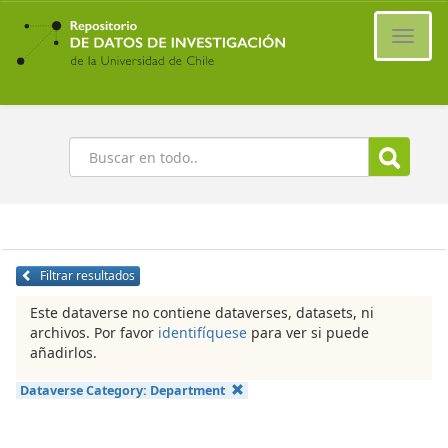
Ir
al
Cambi
contenido
naveg
principal
Buscar
Filtrar resultados
Este dataverse no contiene dataverses, datasets, ni
archivos. Por favor
identifíquese
para ver si puede
añadirlos.
Dataverse Category:
Department