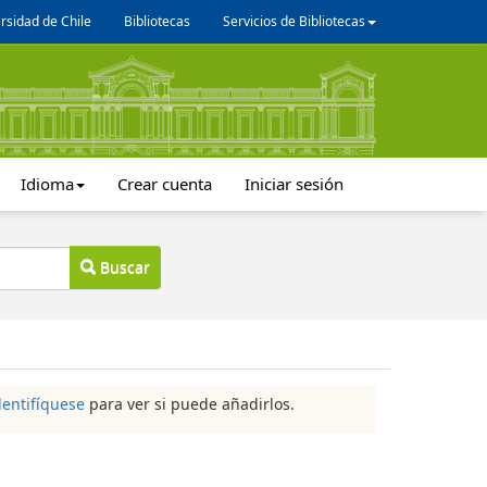
rsidad de Chile
Bibliotecas
Servicios de Bibliotecas
Idioma
Crear cuenta
Iniciar sesión
Buscar
dentifíquese
para ver si puede añadirlos.