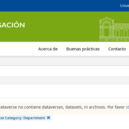
Unive
Acerca de
Buenas prácticas
Contacto
dataverse no contiene dataverses, datasets, ni archivos. Por favor
i
se Category:
Department