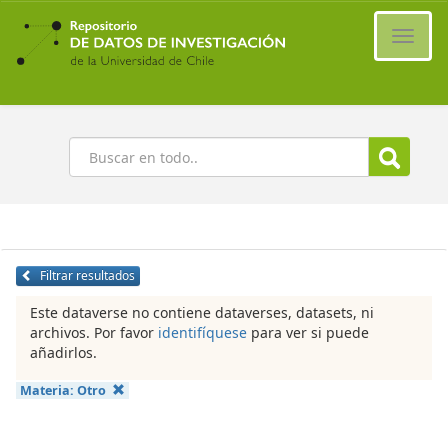
Ir
al
Cambi
contenido
naveg
principal
Buscar
Filtrar resultados
Este dataverse no contiene dataverses, datasets, ni
archivos. Por favor
identifíquese
para ver si puede
añadirlos.
Materia:
Otro