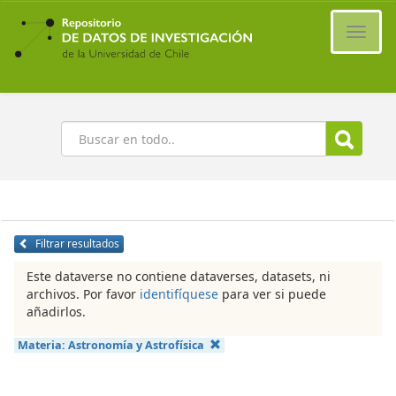
Ir
al
Cambi
contenido
naveg
principal
Buscar
Filtrar resultados
Este dataverse no contiene dataverses, datasets, ni
archivos. Por favor
identifíquese
para ver si puede
añadirlos.
Materia:
Astronomía y Astrofísica