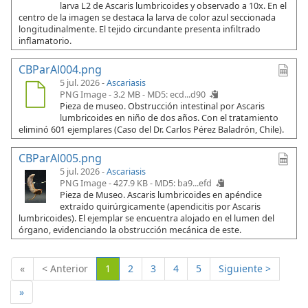
larva L2 de Ascaris lumbricoides y observado a 10x. En el
centro de la imagen se destaca la larva de color azul seccionada
longitudinalmente. El tejido circundante presenta infiltrado
inflamatorio.
CBParAl004.png
5 jul. 2026 -
Ascariasis
PNG Image - 3.2 MB -
MD5: ecd...d90
Pieza de museo. Obstrucción intestinal por Ascaris
lumbricoides en niño de dos años. Con el tratamiento
eliminó 601 ejemplares (Caso del Dr. Carlos Pérez Baladrón, Chile).
CBParAl005.png
5 jul. 2026 -
Ascariasis
PNG Image - 427.9 KB -
MD5: ba9...efd
Pieza de Museo. Ascaris lumbricoides en apéndice
extraído quirúrgicamente (apendicitis por Ascaris
lumbricoides). El ejemplar se encuentra alojado en el lumen del
órgano, evidenciando la obstrucción mecánica de este.
(Actual)
«
< Anterior
1
2
3
4
5
Siguiente >
»