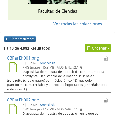
Facultad de Ciencias
Ver todas las colecciones
Filtrar resultados
Ordenar
1 a 10 de 4.982 Resultados
CBParEh001.png
5 jul. 2026 -
Amebiasis
PNG Image - 15.3 MB -
MD5: bf9...a27
Diapositiva de muestra de deposición con Entamoeba
histolytica. En el centro de la imagen se señala el
trofozoíto (círculo negro) con núcleo único (N), nucleolo
puntiforme característico y eritrocitos fagocitados (se señalan dos
eritrocitos, E).
CBParEh002.png
5 jul. 2026 -
Amebiasis
PNG Image - 17.2 MB -
MD5: 549...7f4
Diapositiva de muestra de deposición en la que se