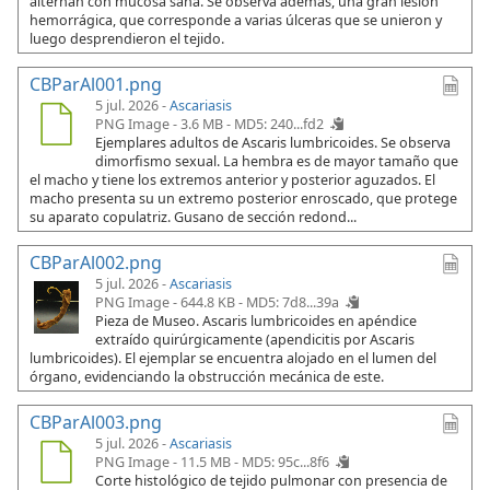
alternan con mucosa sana. Se observa además, una gran lesión
hemorrágica, que corresponde a varias úlceras que se unieron y
luego desprendieron el tejido.
CBParAl001.png
5 jul. 2026 -
Ascariasis
PNG Image - 3.6 MB -
MD5: 240...fd2
Ejemplares adultos de Ascaris lumbricoides. Se observa
dimorfismo sexual. La hembra es de mayor tamaño que
el macho y tiene los extremos anterior y posterior aguzados. El
macho presenta su un extremo posterior enroscado, que protege
su aparato copulatriz. Gusano de sección redond...
CBParAl002.png
5 jul. 2026 -
Ascariasis
PNG Image - 644.8 KB -
MD5: 7d8...39a
Pieza de Museo. Ascaris lumbricoides en apéndice
extraído quirúrgicamente (apendicitis por Ascaris
lumbricoides). El ejemplar se encuentra alojado en el lumen del
órgano, evidenciando la obstrucción mecánica de este.
CBParAl003.png
5 jul. 2026 -
Ascariasis
PNG Image - 11.5 MB -
MD5: 95c...8f6
Corte histológico de tejido pulmonar con presencia de