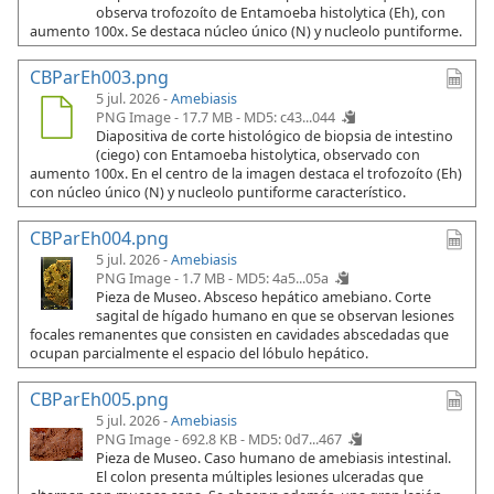
observa trofozoíto de Entamoeba histolytica (Eh), con
aumento 100x. Se destaca núcleo único (N) y nucleolo puntiforme.
CBParEh003.png
5 jul. 2026 -
Amebiasis
PNG Image - 17.7 MB -
MD5: c43...044
Diapositiva de corte histológico de biopsia de intestino
(ciego) con Entamoeba histolytica, observado con
aumento 100x. En el centro de la imagen destaca el trofozoíto (Eh)
con núcleo único (N) y nucleolo puntiforme característico.
CBParEh004.png
5 jul. 2026 -
Amebiasis
PNG Image - 1.7 MB -
MD5: 4a5...05a
Pieza de Museo. Absceso hepático amebiano. Corte
sagital de hígado humano en que se observan lesiones
focales remanentes que consisten en cavidades abscedadas que
ocupan parcialmente el espacio del lóbulo hepático.
CBParEh005.png
5 jul. 2026 -
Amebiasis
PNG Image - 692.8 KB -
MD5: 0d7...467
Pieza de Museo. Caso humano de amebiasis intestinal.
El colon presenta múltiples lesiones ulceradas que