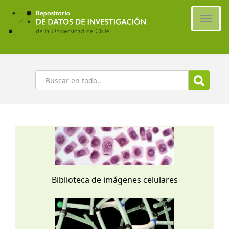
Ir
al
Cambi
contenido
naveg
principal
Buscar
Biblioteca de imágenes celulares