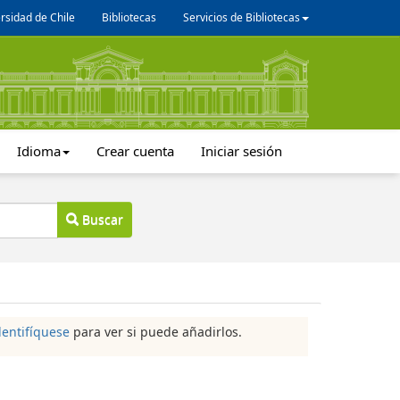
rsidad de Chile
Bibliotecas
Servicios de Bibliotecas
Idioma
Crear cuenta
Iniciar sesión
Buscar
dentifíquese
para ver si puede añadirlos.