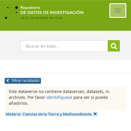
Ir
al
Cambi
contenido
naveg
principal
Buscar
Filtrar resultados
Este dataverse no contiene dataverses, datasets, ni
archivos. Por favor
identifíquese
para ver si puede
añadirlos.
Materia:
Ciencias de la Tierra y Medioambiente