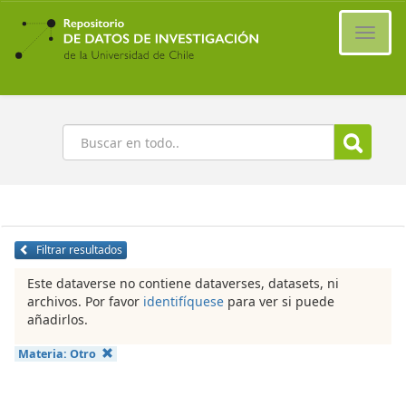
Ir
al
Cambi
contenido
naveg
principal
Buscar
Filtrar resultados
Este dataverse no contiene dataverses, datasets, ni
archivos. Por favor
identifíquese
para ver si puede
añadirlos.
Materia:
Otro